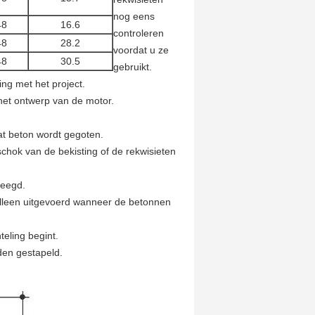
nog eens
48
16.6
controleren
48
28.2
voordat u ze
48
30.5
gebruikt.
ng met het project.
het ontwerp van de motor.
at beton wordt gegoten.
chok van de bekisting of de rekwisieten
leegd.
alleen uitgevoerd wanneer de betonnen
eling begint.
den gestapeld.