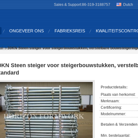
Sales & Support:
86-319-3188757
Dutch
ONGEVEER ONS
FABRIEKSREIS
KWALITEITSCONTR
al
30KN Steen steiger voor steigerbouwstukken, verstelbare bouwsteigerin
0KN Steen steiger voor steigerbouwstukken, verste
tandard
Productdetails:
Plaats van herkomst:
Merknaam:
Certificering:
Modelnummer:
Betalen & Verzende
Min. bestelaantal: