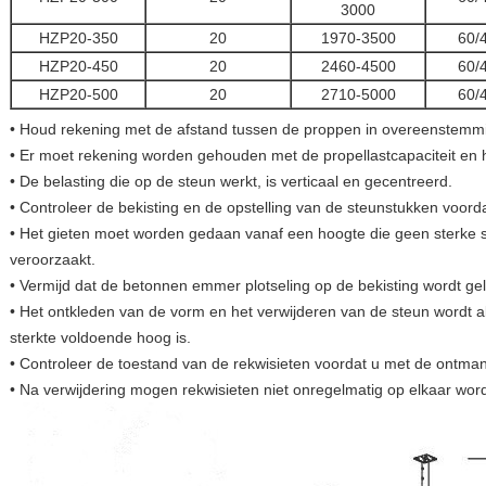
3000
HZP20-350
20
1970-3500
60/
HZP20-450
20
2460-4500
60/
HZP20-500
20
2710-5000
60/
• Houd rekening met de afstand tussen de proppen in overeenstemmi
• Er moet rekening worden gehouden met de propellastcapaciteit en 
• De belasting die op de steun werkt, is verticaal en gecentreerd.
• Controleer de bekisting en de opstelling van de steunstukken voord
• Het gieten moet worden gedaan vanaf een hoogte die geen sterke s
veroorzaakt.
• Vermijd dat de betonnen emmer plotseling op de bekisting wordt ge
• Het ontkleden van de vorm en het verwijderen van de steun wordt 
sterkte voldoende hoog is.
• Controleer de toestand van de rekwisieten voordat u met de ontmant
• Na verwijdering mogen rekwisieten niet onregelmatig op elkaar wor