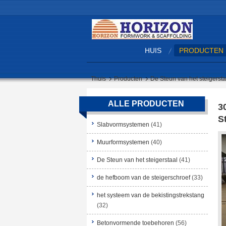
HUIS
PRODUCTEN
Thuis
Producten
De Steun van het steigersta
ALLE PRODUCTEN
3
S
Slabvormsystemen
(41)
Muurformsystemen
(40)
De Steun van het steigerstaal
(41)
de hefboom van de steigerschroef
(33)
het systeem van de bekistingstrekstang
(32)
Betonvormende toebehoren
(56)