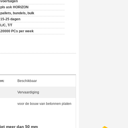
voertuigen
pls ask HORIZON
pallets, bundels, bulk
15-25 dagen
L/C, T/T
20000 PCs per week
en:
Beschikbaar
Vervaardiging
voor de bouw van betonnen platen
niet meer dan 50 mm