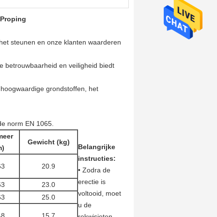
 Proping
het steunen en onze klanten waarderen
betrouwbaarheid en veiligheid biedt
 hoogwaardige grondstoffen, het
s de norm EN 1065.
meer
Gewicht (kg)
Belangrijke
m)
instructies:
63
20.9
• Zodra de
erectie is
63
23.0
voltooid, moet
63
25.0
u de
48
15.7
rekwisieten