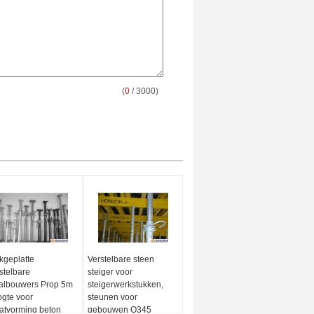
(
0
/ 3000)
kgeplatte
Verstelbare steen
stelbare
steiger voor
albouwers Prop 5m
steigerwerkstukken,
gte voor
steunen voor
atvorming beton
gebouwen Q345