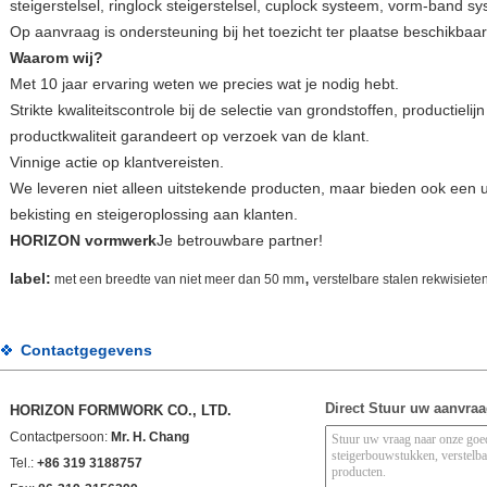
steigerstelsel, ringlock steigerstelsel, cuplock systeem, vorm-band s
Op aanvraag is ondersteuning bij het toezicht ter plaatse beschikbaar
Waarom wij?
Met 10 jaar ervaring weten we precies wat je nodig hebt.
Strikte kwaliteitscontrole bij de selectie van grondstoffen, productiel
productkwaliteit garandeert op verzoek van de klant.
Vinnige actie op klantvereisten.
We leveren niet alleen uitstekende producten, maar bieden ook een 
bekisting en steigeroplossing aan klanten.
HORIZON vormwerk
Je betrouwbare partner!
,
label:
met een breedte van niet meer dan 50 mm
verstelbare stalen rekwisiete
Contactgegevens
Direct Stuur uw aanvra
HORIZON FORMWORK CO., LTD.
Contactpersoon:
Mr. H. Chang
Tel.:
+86 319 3188757