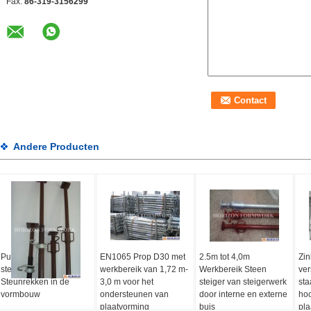
Fax:
86-319-3156299
Andere Producten
Push Pull Metalen
EN1065 Prop D30 met
2.5m tot 4,0m
Zin
steiger EN1065
werkbereik van 1,72 m-
Werkbereik Steen
ver
Steunrekken in de
3,0 m voor het
steiger van steigerwerk
sta
vormbouw
ondersteunen van
door interne en externe
hoo
plaatvorming
buis
pla