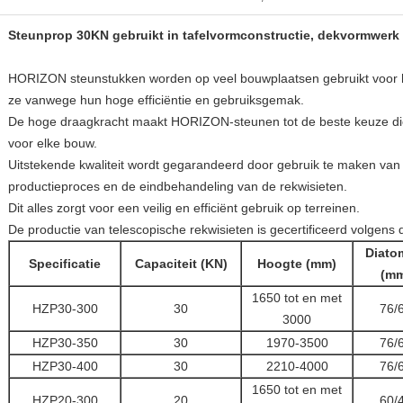
Steunprop 30KN gebruikt in tafelvormconstructie, dekvormwerk
HORIZON steunstukken worden op veel bouwplaatsen gebruikt voor 
ze vanwege hun hoge efficiëntie en gebruiksgemak.
De hoge draagkracht maakt HORIZON-steunen tot de beste keuze die 
voor elke bouw.
Uitstekende kwaliteit wordt gegarandeerd door gebruik te maken van
productieproces en de eindbehandeling van de rekwisieten.
Dit alles zorgt voor een veilig en efficiënt gebruik op terreinen.
De productie van telescopische rekwisieten is gecertificeerd volgen
Diato
Specificatie
Capaciteit (KN)
Hoogte (mm)
(m
1650 tot en met
HZP30-300
30
76/
3000
HZP30-350
30
1970-3500
76/
HZP30-400
30
2210-4000
76/
1650 tot en met
HZP20-300
20
60/