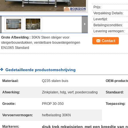
Prijs:
Verpakking Details:
Levertijd:
Betalingscondities:
Levering vermogen:
Grote Afbeelding :
30KN Steen steiger voor
Contact
steigerbouwstukken, verstelbare bouwsteigeringen
EN1065 Standard
Gedetailleerde productomschrijving
Materiaal:
Q235 stalen buis
OEM-product
Afwerking:
Zinkplaten, hdg, verf, poedercoating
Standaard:
Grootte:
PROP 30-350
Toepassing:
Vervoervermogen:
hefbelasting 30KN
druk trek rekwisieten
met een breedte van 
Markeren:
,