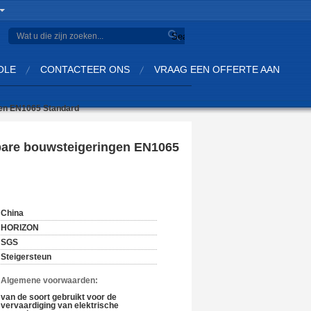
Search
OLE
CONTACTEER ONS
VRAAG EEN OFFERTE AAN
gen EN1065 Standard
lbare bouwsteigeringen EN1065
China
HORIZON
SGS
Steigersteun
n Algemene voorwaarden:
van de soort gebruikt voor de
vervaardiging van elektrische