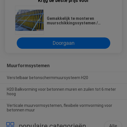
Krijg de beste prijs voor
Gemakkelijk te monteren
muurschikkingssystemen /
panelen met stalen walers en
houten balken H20
Doorgaan
Muurformsystemen
Verstelbaar betonschermmuursysteem H20
H20 Balkvorming voor betonnen muren en zuilen tot 6 meter
hoog
Verticale muurvormsystemen, flexibele vormvorming voor
betonnen muur
populaire categorieën
Alle