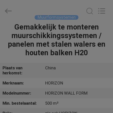
Copyright
©
2017
-
2025
Muurformsystemen
slabformworksystems.com.
All
Rights
Gemakkelijk te monteren
HUIS
Reserved.
Developed
muurschikkingssystemen /
by
ECER
PRODUCTEN
panelen met stalen walers en
houten balken H20
ONGEVEER
ONS
Plaats van
China
herkomst:
FABRIEKSREIS
Merknaam:
HORIZON
Modelnummer:
HORIZON WALL FORM
KWALITEITSCONTROLE
Min. bestelaantal:
500 m²