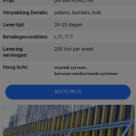
Prijs:
pls ask HORIZON
CONTACTEER
ONS
Verpakking Details:
pallets, bundels, bulk
Levertijd:
20-25 dagen
VERZOEK
Betalingscondities:
L/C, T/T
OM
Levering
200 ton per week
EEN
vermogen:
CITAAT
Hoog licht:
,
muurluik systeem
betonnen wandvormende systemen
BESTE PRIJS